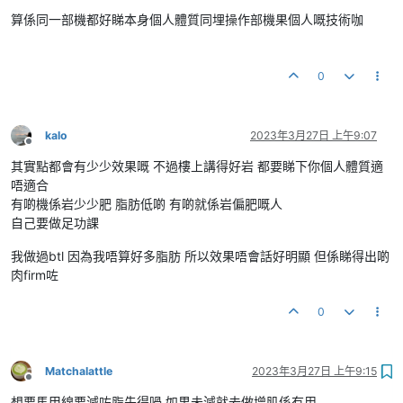
離線
算係同一部機都好睇本身個人體質同埋操作部機果個人嘅技術咖
0
kalo
2023年3月27日 上午9:07
離線
其實點都會有少少效果嘅 不過樓上講得好岩 都要睇下你個人體質適
唔適合
有啲機係岩少少肥 脂肪低啲 有啲就係岩偏肥嘅人
自己要做足功課
我做過btl 因為我唔算好多脂肪 所以效果唔會話好明顯 但係睇得出啲
肉firm咗
0
Matchalattle
2023年3月27日 上午9:15
離線
想要馬甲線要減咗脂先得喎 如果未減就去做增肌係冇用