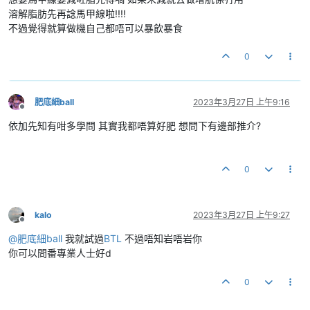
溶解脂肪先再諗馬甲線啦!!!!
不過覺得就算做機自己都唔可以暴飲暴食
0
肥底細ball
2023年3月27日 上午9:16
離線
依加先知有咁多學問 其實我都唔算好肥 想問下有邊部推介?
0
kalo
2023年3月27日 上午9:27
離線
@
肥底細ball
我就試過
BTL
不過唔知岩唔岩你
你可以問番專業人士好d
0