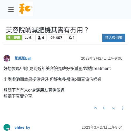
美容院啲減肥機其實有冇用？
6
4
407
1
登入後回覆
傾｜健康
肥底細ball
2023年3月27日 上午9:00
離線
好想要馬甲線 見到近年美容院見咗好多減肥/增機treatment
出到嚟啲圖效果梗係好好 但好鬼多都係p圖真係信唔過
想問下有冇人or身邊朋友真係做過
想聽下真實分享
0
C
chloe_ky
2023年3月27日 上午9:01