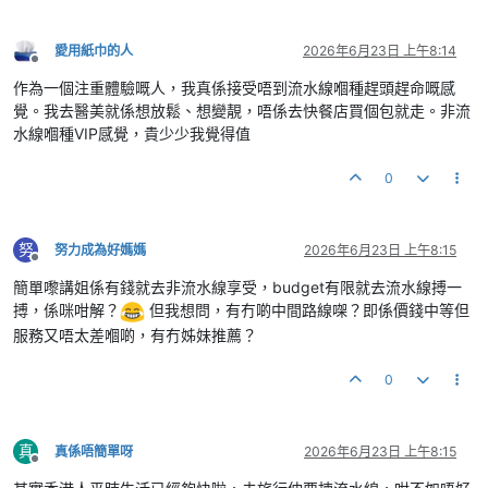
愛用紙巾的人
2026年6月23日 上午8:14
離線
作為一個注重體驗嘅人，我真係接受唔到流水線嗰種趕頭趕命嘅感
覺。我去醫美就係想放鬆、想變靚，唔係去快餐店買個包就走。非流
水線嗰種VIP感覺，貴少少我覺得值
0
努
努力成為好媽媽
2026年6月23日 上午8:15
離線
簡單嚟講姐係有錢就去非流水線享受，budget有限就去流水線搏一
搏，係咪咁解？
但我想問，有冇啲中間路線㗎？即係價錢中等但
服務又唔太差嗰啲，有冇姊妹推薦？
0
真
真係唔簡單呀
2026年6月23日 上午8:15
離線