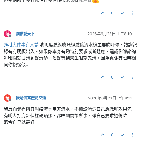
0
貓
貓貓愛天下
2026年6月23日 上午8:10
離線
@
咁大件事冇人講
我呢度聽返嚟嘅經驗係流水線主要睇吓你同諮詢記
錄有冇明顯出入。如果你本身有啲特別要求或者疑慮，建議你喺諮詢
師嗰關就要講到好清楚，唔好等到醫生嗰刻先講，因為真係冇乜時間
同你慢慢傾...
0
我
我是個茶壺肥又矮
2026年6月23日 上午8:11
離線
我反而覺得與其糾結流水定非流水，不如諗清楚自己想做咩效果先
有啲人打完針個樣硬晒膠，都唔關間診所事，係自己要求過份咗
適合自己就最好
0