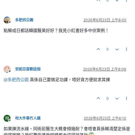
0
多肥西公園
2026年6月23日 上午8:05
離線
點解成日都話韓國醫美好好？我見小紅書好多中伏案例！
0
安妮亞喜歡這個
2026年6月23日 上午8:09
離線
@
多肥西公園
真係自己要做足功課，唔好貪方便就求其揀
0
咁
咁大件事冇人講
2026年6月23日 上午8:10
離線
如果揀流水線，同術前醫生大概會傾幾耐？會唔會真係睇清楚定係是
但望兩眼？我好驚佢連我個樣都未認得就落針