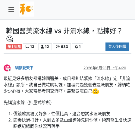
韓國醫美流水線 vs 非流水線，點揀好？
🤔
13
12
633
1
登入後回覆
傾｜扮靚
貓
貓貓愛天下
2026年6月23日 上午4:20
離線
最近見好多朋友都講韓國醫美，成日都糾結緊揀「流水線」定「非流
水線」診所。我自己做咗啲功課，加埋問過幾個去過嘅朋友，歸納咗
少少心得，大家當參考同交流吓，最緊要啱自己
先講流水線（批量式診所）
價錢確實親民好多，性價比高，適合想試水溫嘅朋友
節奏快過打針，入到去多數由諮詢師先同你傾，術前醫生會快速
睇返紀錄同你狀況再落手