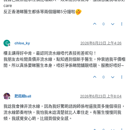
care
反正香港睇醫生都係等兩個鐘睇5分鐘啦
0
C
chloe_ky
2026年6月23日 上午4:26
離線
樓主講得好中肯，最認同流水線唔代表技術差呢句！
我朋友去咗間貴價非流水線，點知遇到個新手醫生，仲衰過我平價嗰
間。所以真係要睇醫生本身，唔好淨係睇間舖靚唔靚、服務好唔好~
0
肥底細ball
2026年6月23日 上午8:04
離線
我諗我會揀非流水線，因為我好驚啲諮詢師係咁逼我買多幾個項目，
流水線節奏咁快，我怕我未諗清楚就比人牽住走。有醫生慢慢同我
傾，我感覺安心啲，比錢買個安全感。