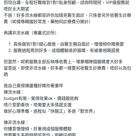
但坦白講，全程好難做到1對1貼身照顧，諮詢時間短，VIP級服務就
唔好太大期望
不過！好多流水線都容許你加錢見醫生面診，只係會另外收醫生診療
費（呢樣喺韓國好常見，藥物同診療費分開計）
再講非流水線（專屬式診所）
真係做到1對1細心跟進，由醫生親自面診，慢慢傾你嘅需要
服務過程周到好多，成個體驗係舒服嘅，有被重視嘅感覺
但當然，呢啲服務全部反映喺收費上，埋單嗰陣個銀碼會大好多
留意返，即使非流水線，好多都一樣要另收醫生診療費，唔好以為包
晒
我自己覺得揀邊種好睇你著重咩
揀流水線：
budget有限，覺得效果ok、價錢靚就夠
唔介意節奏快，唔需要太多情感支援
做好心理準備，過程似「快靚正」多過「歎世界」
揀非流水線：
你鍾意慢慢傾，好重視成個服務體驗
想要醫生多啲時間留意你，照顧仔細啲