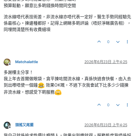
預算鬆動，願意比多啲錢換時間同空間
流水線唔代表技術差，非流水線亦唔代表一定好，醫生手勢同經驗先
係最核心。揀邊種都好，記得上網睇多啲評論（唔好淨睇廣告相），
同埋問清楚所有收費細項
0
Matchalattle
2026年6月23日 上午4:25
離線
多謝樓主分享！
我上年去首爾做眼袋，貪平揀咗間流水線，真係快過食快餐，由入去
到出嚟唔使一個鐘
效果OK嘅，不過下次我會試下比多少少錢揀
非流水線，想感受下啲服務
0
頭搖又尾擺
2026年6月23日 上午4:25
離線
我自己就係追求性價比嗰類人，效果出到嚟就得，服務態度我唔係好