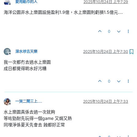
愛用紙巾的人
2025年10月24日 上午7:29
離線
海洋公園非水上樂園設施盈利1.9億，水上樂園則虧損1.5億元....
0
深
深水埗古天樂
2025年10月24日 上午7:30
離線
我一次都冇去過水上樂園
成日都覺得啲水好污糟
0
一哭二鬧三上....
2025年10月24日 上午7:33
離線
水上樂園真係去過一次就夠
等咗勁耐先玩得一個game 又焗又熱
同埋淨係夏天先會去 蝕都好正常