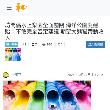
坊間倡水上樂園全面關閉 海洋公園龐建
貽：不敢完全否定建議 期望大熊貓帶動收
入
8
7
360
1
登入後回覆
傾｜時事
小菊花
2025年10月24日 上午7:22
離線