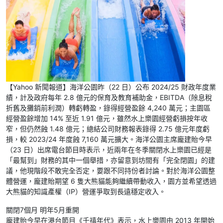
【Yahoo 新聞報道】海洋公園昨（22 日）公布 2024/25 財政年度業
績，計及政府每年 2.8 億元的保育及教育補助金，EBITDA（除息稅
折舊及攤銷前利潤）轉虧轉盈，錄得經營盈餘 4,240 萬元；主園區
經營盈餘增加 14% 至近 1.91 億元，雖然水上樂園經營虧損按年收
窄，但仍然蝕 1.48 億元；總結公司財務報表錄得 2.75 億元年度虧
損，較 2023/24 年度蝕 7,160 萬元擴大。海洋公園主席龐建貽今早
（23 日）出席電台節目時表示，近兩年在冬季關閉水上樂園已經是
「最幫到」財務的其中一個舉措，亦留意到坊間有「完全閉園」的建
議，他現階段不敢完全否定，要跟不同持份者討論。對於海洋公園整
體營運，龐建貽期望 6 隻大熊貓能夠繼續帶動收入，園方並希望透過
大熊貓的知識產權（IP）營運爭取到長遠穩定收入。
關閉7個月 明年5月重開
龐建貽今早在港台節目《千禧年代》表示，水上樂園由 2013 年開始