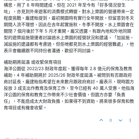
構思，用了 8 年時間建成，但在 2021 年至今有「好多情況發生
咗」，亦見到外來遊客的消費模式轉變，對水上樂園的營運帶來一定
程度挑戰。龐建貽提到，最初開園時有實行全年開放，但留意到冬天
期間人流不理想，因此在去年起實施秋，冬季不開放，水上樂園會在
關閉 7 個月後於下年 5 月才重開。龐又透露，有跟內地和外地同類
型的遊樂設施營運者討論過水上樂園的經營狀況和建議，「加設施，
減設施的建議都有考慮過，但佢哋都見到水上樂園的經營難處」，他
表示會繼續跟不同持份者溝通，歡迎不同討論。
補助期將屆滿 或收緊保育項目
海洋公園從 2022/23 財政年度起，獲得每年 2.8 億元的保育及教育
補助，4 年補助期將於 2025/26 財政年度屆滿。被問到有否跟政府
商討延長，龐建貽指希望在未來數月跟政府商討。龐表示，現時園方
投放 3 成支出作教育及保育工作，至今已經有 40 萬人受惠。他指海
洋公園的保育和教育工作帶來不少社會價值，但園方亦要「負責
任」，不能造成太大財政負擔，如果得不到資助，將來很多保育和教
育項目或有機會收緊。
0