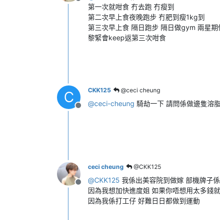
離線
第一次就咁食 冇去跑 冇瘦到
第二次早上食夜晚跑步 冇肥到瘦1kg到
第三次早上食 隔日跑步 隔日做gym 兩星期
黎緊會keep返第三次咁食
CKK125
@ceci cheung
C
@
ceci-cheung
騎劫一下 請問係做邊隻溶脂
離線
ceci cheung
@CKK125
@
CKK125
我係出美容院到做嫁 部機牌子係
離線
因為我想加快進度姐 如果你唔想用太多錢
因為我係打工仔 好難日日都做到運動