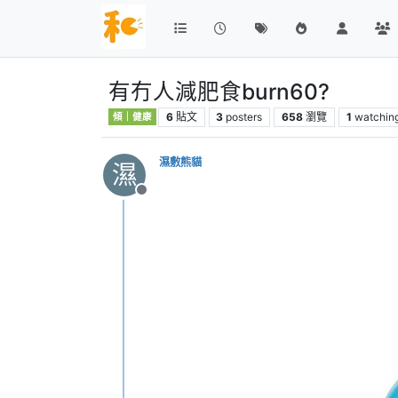
有冇人減肥食burn60?
6
貼文
3
posters
658
瀏覽
1
watchin
傾｜健康
濕敷熊貓
濕
離線