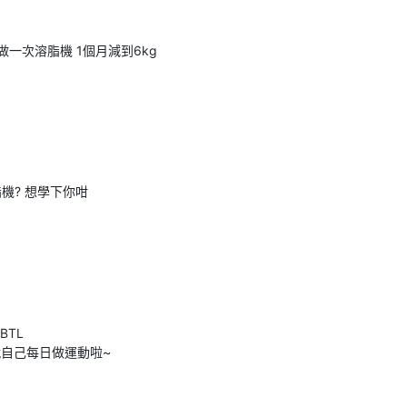
做一次溶脂機 1個月減到6kg
機? 想學下你咁
BTL
就自己每日做運動啦~