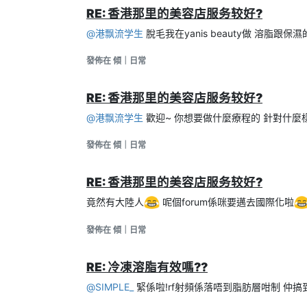
RE: 香港那里的美容店服务较好?
@
港飘流学生
脫毛我在yanis beauty做 溶脂跟保濕的
發佈在 傾｜日常
RE: 香港那里的美容店服务较好?
@
港飘流学生
歡迎~ 你想要做什麼療程的 針對什麼
發佈在 傾｜日常
RE: 香港那里的美容店服务较好?
竟然有大陸人
呢個forum係咪要邁去國際化啦
發佈在 傾｜日常
RE: 冷凍溶脂有效嗎??
@
SIMPLE_
緊係啦!rf射頻係落唔到脂肪層咁制 仲搞