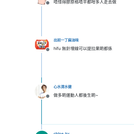
唔怪得膠原格唔平都咁多人走去做
離線
出前一丁麻油味
hifu 無針埋線可以提拉果啲都係
離線
心水清水健
做多啲運動人都後生啲~
離線
chloe_ky