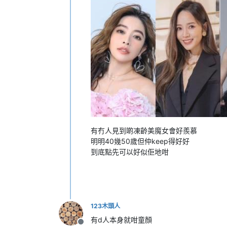
有冇人見到啲凍齡美魔女會好羨慕
明明40幾50歲但仲keep得好好
到底點先可以好似佢地咁
123木頭人
有d人本身就咁童顏
離線