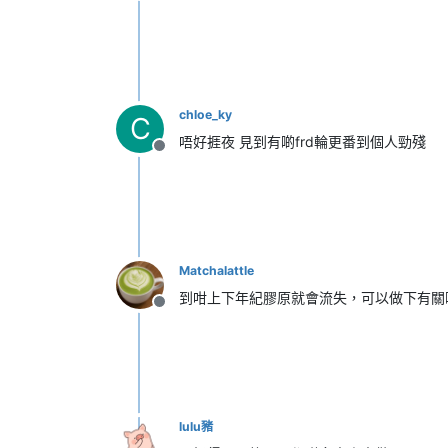
chloe_ky
C
唔好捱夜 見到有啲frd輪更番到個人勁殘
離線
Matchalattle
到咁上下年紀膠原就會流失，可以做下有關
離線
lulu豬