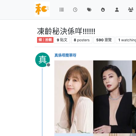
凍齡秘決係咩!!!!!!
9
貼文
8
posters
590
瀏覽
1
watchin
傾｜扮靚
真係唔簡單呀
真
離線