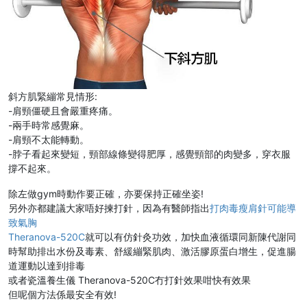
斜方肌緊繃常見情形:
-肩頸僵硬且會嚴重疼痛。
-兩手時常感覺麻。
-肩頸不太能轉動。
-脖子看起來變短，頸部線條變得肥厚，感覺頸部的肉變多，穿衣服
撐不起來。
除左做gym時動作要正確，亦要保持正確坐姿!
另外亦都建議大家唔好揀打針，因為有醫師指出
打肉毒瘦肩針可能導
致氣胸
Theranova-520C
就可以有仿針灸功效，加快血液循環同新陳代謝同
時幫助排出水份及毒素、舒緩繃緊肌肉、激活膠原蛋白增生，促進腸
道運動以達到排毒
或者瓷溫養生儀 Theranova-520C冇打針效果咁快有效果
但呢個方法係最安全有效!