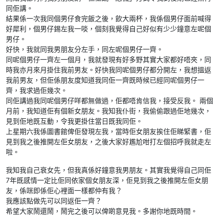
同佢講。
結果係一次我同個男仔食完飯之後，飲大兩杯，我係個男仔面前喊得
好犀利，個男仔錫左我一啖，個刻我覺得自己好似有少少鐘意左呢個
男仔。
好快，我就同我男朋友分左手，同左呢個男仔一齊。
同呢個男仔一齊左一個月，我就發現有好多野其實大家都好唔夾，同
時我亦月來月掛住我前男友。好快我同呢個男仔都分開左，我想搵返
我前男友，但佢係朋友度知道我同佢一齊既時候已經同呢個男仔一
齊，我求過佢幾次。
同佢講過我同呢個男仔咩都無做過，佢都唔肯信我，接受反我。 兩個
月前，我知道佢有個新女朋友。我知我仆街，我偷偷跟過佢地幾次，
見到佢地既互動，令我更掛住當日既我同佢。
上星期六我係圖書館俾佢發現左我，當時佢女朋友挨住佢睇緊書，佢
見到我之後推開左佢女朋友，之後大家好尷尬咁打左個招呼我就走左
啦。
我知我自己衰女先，但我真係好鐘意我男朋友。其實我覺得自己同佢
7年既感情一定比佢同依家個女朋友深，佢見到我之後推開左佢女朋
友，係咪即係佢心裡面一樣都仲有我？
我應該點做先可以同返佢一齊？
希望大家鬧還鬧，鬧完之後可以俾啲意見我。多謝你地既時間。