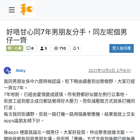
好唔甘心同7年男朋友分手，同左呢個男
仔一齊
6
5
710
1
登入後回覆
傾｜心事
A
Abby
2021年12月3日 上午8:51
離線
我同男朋友係中六既時候認識，眨下眼由讀書到出黎做野，大家已經
一齊左7年。
7年咁耐，已經由愛情變成感情，所有野都好似變左例行公事咁。
佢放工返到屋企成日都話覺得好大壓力，而佢減壓既方式就係打機同
打波；
每次我同佢講野，佢就一路打機一路用個鼻黎應機，結果我就上交友
apps識朋友傾下計。
係apps 裡面我識左一個男仔，大家好投契，仲出黎食過幾次飯，一
開始我都有同我男朋友講，但佢既「應機」方式令我到後期已經無再