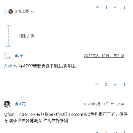
1
2 條回覆
2個月 後
du子
2022年2月10日 上午2:18
離線
@
abby
咩APP?我都想識下朋友/男朋友
0
食人花
2022年2月10日 上午2:34
離線
@fion Tinder lol~有無睇nextfilx呀 siomon扮以色列鑽石王老五個仔
呀 溝死世界各地嘅女 仲呃左好多錢
0