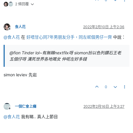
2 條回覆
食人花
2022年2月10日 上午2:36
離線
@
食人花
在
好唔甘心同7年男朋友分手，同左呢個男仔一齊
中說：
@fion Tinder lol~有無睇nextfilx呀 siomon扮以色列鑽石王老
五個仔呀 溝死世界各地嘅女 仲呃左好多錢
simon leviev 先岩
0
一個仁會上癮
2022年2月16日 上午3:27
離線
@
食人花
我有睇.. 真人上節目