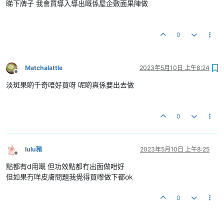
睇下牌子 我會買導入導出嘅係屋企敷面果陣做
0
Matchalattle
2023年5月10日 上午8:24
離線
淡斑果啲千奇唔好買呀 呢啲真係要出去做
0
lulu豬
2023年5月10日 上午8:25
離線
點都有d用嘅 但功效點都冇出面做咁好
但如果冇咩皮膚問題我覺得買嚟做下都ok
0