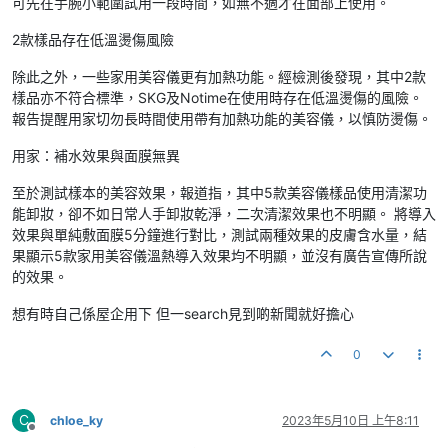
可先在手腕小範圍試用一段時間，如無不適才在面部上使用。
2款樣品存在低溫燙傷風險
除此之外，一些家用美容儀更有加熱功能。經檢測後發現，其中2款
樣品亦不符合標準，SKG及Notime在使用時存在低溫燙傷的風險。
報告提醒用家切勿長時間使用帶有加熱功能的美容儀，以慎防燙傷。
用家：補水效果與面膜無異
至於測試樣本的美容效果，報道指，其中5款美容儀樣品使用清潔功
能卸妝，卻不如日常人手卸妝乾淨，二次清潔效果也不明顯。 將導入
效果與單純敷面膜5分鐘進行對比，測試兩種效果的皮膚含水量，結
果顯示5款家用美容儀溫熱導入效果均不明顯，並沒有廣告宣傳所說
的效果。
想有時自己係屋企用下 但一search見到啲新聞就好擔心
0
C
chloe_ky
2023年5月10日 上午8:11
離線