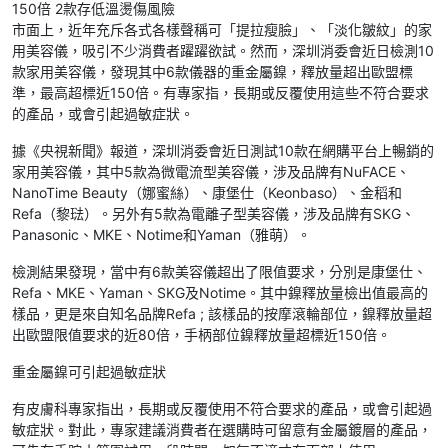
150倍 2款存低溫燙傷風險
市面上，近年充斥各式各樣聲稱可「提拉瘦臉」、「淡化皺紋」的家
用美容儀，吸引不少消費者躍躍欲試。然而，深圳消委會近日檢測10
款家用美容儀，發現其中6款儀器的重金屬鎳，釋放量超出歐盟標
準，最高超標近150倍。有專家指，長期或反覆使用這些不符合要求
的產品，或會引起過敏症狀。
據《央視新聞》報道，深圳消委會近日測試10款在網購平台上暢銷的
家用美容儀，其中5款為微電流型美容儀，涉及品牌有NuFACE、
NanoTime Beauty（娜蜜絲）、康堡仕（Keonbaso）、金稻和
Refa（黎琺）。另外有5款為電離子型美容儀，涉及品牌有SKG、
Panasonic、MKE、Notime和Yaman（雅萌）。
檢測結果發現，當中有6款美容儀超出了限值要求，分別是康堡仕、
Refa、MKE、Yaman、SKG及Notime。其中鎳釋放量檢出值最高的
樣品，更是來自知名品牌Refa ; 該樣品的按摩滾輪部位，鎳釋放量超
出歐盟限值要求的近80倍，手柄部位鎳釋放量超標近150倍。
重金屬鎳可引起過敏症狀
有皮膚科專家指出，長期或反覆使用不符合要求的產品，或會引起過
敏症狀。對此，專家建議消費者在選購時可留意有金屬鍍層的產品，