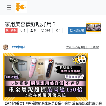
家用美容儀好唔好用？
5
5
363
1
登入後回覆
傾｜扮靚
123木頭人
2023年5月10日 上午8:10
離線
【深圳消委會】6款暢銷網購家用美容儀不達標 重金屬鎳超標最高達