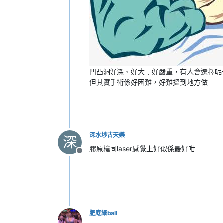
凹凸洞好深、好大﹑好嚴重，有人會選擇呢
但其實手術係好困難，好難搵到地方做
深水埗古天樂
深
膠原槍同laser感覺上好似係最好咁
離線
肥底細ball