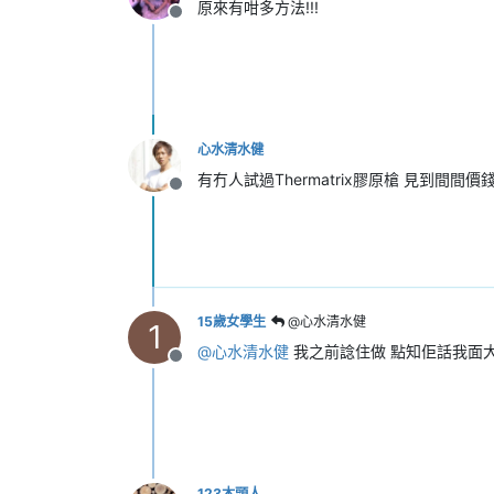
原來有咁多方法!!!
離線
心水清水健
有冇人試過Thermatrix膠原槍 見到間間
離線
15歲女學生
@心水清水健
1
@
心水清水健
我之前諗住做 點知佢話我面
離線
123木頭人