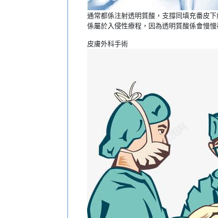
通常都係注射透明質酸，支撐同填充番皮下
係屬於入侵性療程，因為透明質酸係會慢慢
皮膚外科手術