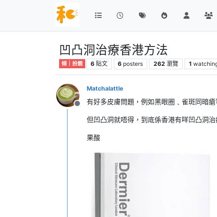
凹凸洞治療香港方法
6
貼文
6
posters
262
瀏覽
1
watchin
傾｜扮靚
Matchalattle
有好多皮膚問題，例如黑眼圈﹑雀斑同暗瘡
離線
但凹凸洞就唔得，到底係香港有咩凹凸洞治
果酸