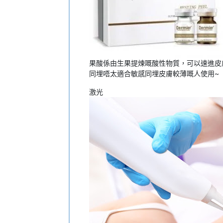
果酸係由生果提煉嘅酸性物質，可以速進皮
同埋唔太適合敏感同埋皮膚較薄嘅人使用~
激光