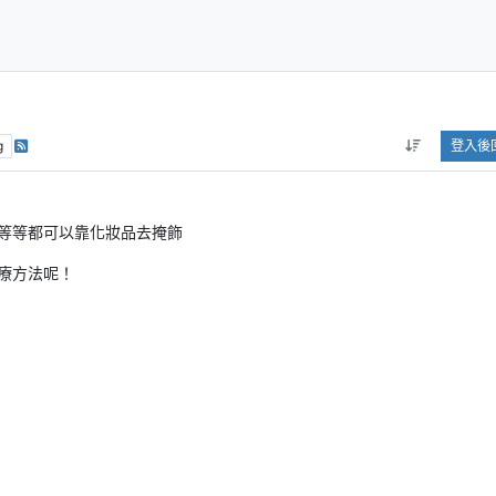
g
登入後
等等都可以靠化妝品去掩飾
療方法呢！