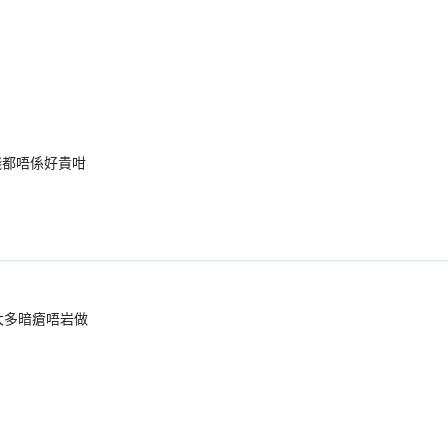
價錢都唔係好貴咁
大多暗瘡唔岩做