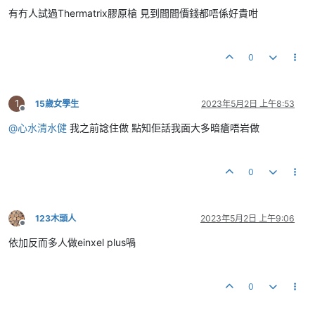
有冇人試過Thermatrix膠原槍 見到間間價錢都唔係好貴咁
0
1
15歲女學生
2023年5月2日 上午8:53
離線
@
心水清水健
我之前諗住做 點知佢話我面大多暗瘡唔岩做
0
123木頭人
2023年5月2日 上午9:06
離線
依加反而多人做einxel plus喎
0