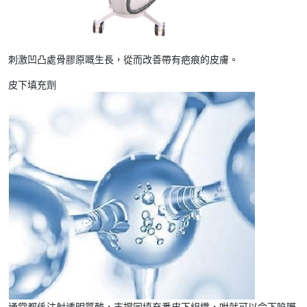
刺激凹凸處骨膠原嘅生長，從而改善帶有疤痕的皮膚。
皮下填充劑
通常都係注射透明質酸，支撐同填充番皮下組織，咁就可以令下陷嘅