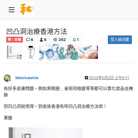
凹凸洞治療香港方法
6
6
262
1
登入後回覆
傾｜扮靚
Matchalattle
2023年5月2日 上午6:11
離線
有好多皮膚問題，例如黑眼圈﹑雀斑同暗瘡等等都可以靠化妝品去掩
飾
但凹凸洞就唔得，到底係香港有咩凹凸洞治療方法呢！
果酸