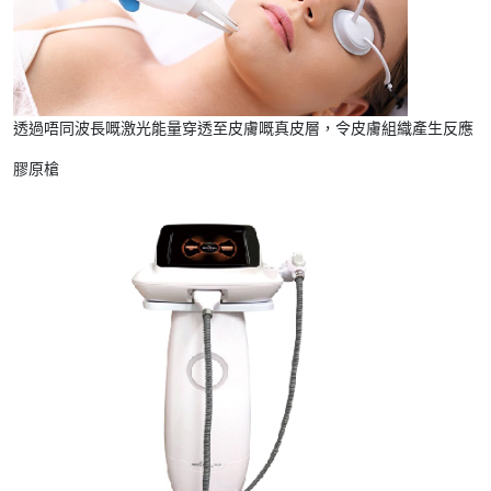
透過唔同波長嘅激光能量穿透至皮膚嘅真皮層，令皮膚組織產生反應
膠原槍