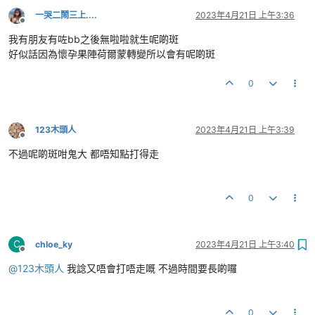
一哭二鬧三上....
2023年4月21日 上午3:36
離線
我有朋友有咗bb之後無啦啦就生呢啲斑
好似話因為懷孕果陣荷爾蒙轉變所以會有呢啲斑
0
123木頭人
2023年4月21日 上午3:39
離線
不過呢啲斑咁鬼大 都唔知點打得走
0
C
chloe_ky
2023年4月21日 上午3:40
離線
@
123木頭人
我諗又唔會打唔走嘅 不過時間要長啲囉
0