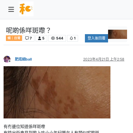
呢啲係咩斑嚟？
7
5
544
1
登入後回覆
傾｜日常
肥底細ball
2023年4月21日 上午2:58
離線
有冇邊位知道係咩斑嚟
有時出街會見到啲上咗小小年紀嘅女人有類似呢啲斑