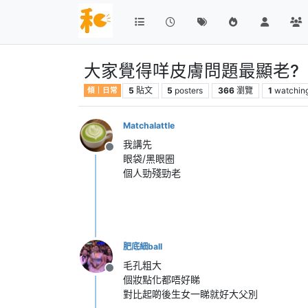
大家覺得咩皮膚問題最顯老?
5
貼文
5
posters
366
瀏覽
1
watchin
傾｜日常
Matchalattle
我講先
離線
眼袋/黑眼圈
個人勁殘勁老
肥底細ball
毛孔粗大
離線
個妝點化都唔好睇
對比起啲後生女一睇就好大父別