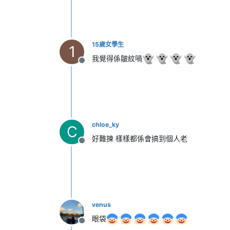
15歲女學生
1
我覺得係皺紋喎
離線
chloe_ky
C
好難揀 樣樣都係會搞到個人老
離線
venus
眼袋
離線