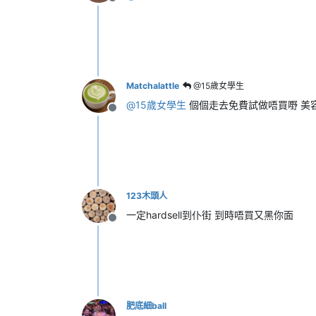
離線
Matchalattle
@15歲女學生
@
15歲女學生
個個走去免費試做唔買嘢 美容院
離線
123木頭人
一定hardsell到仆街 到時唔買又黑你面
離線
肥底細ball