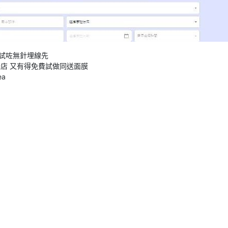
以試咗無針埋線先
店 又有得免費試做同送面膜
a