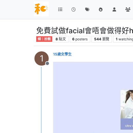
免費試做facial會唔會做得好h
8
貼文
6
posters
544
瀏覽
1
watchin
傾｜扮靚
15歲女學生
1
離線