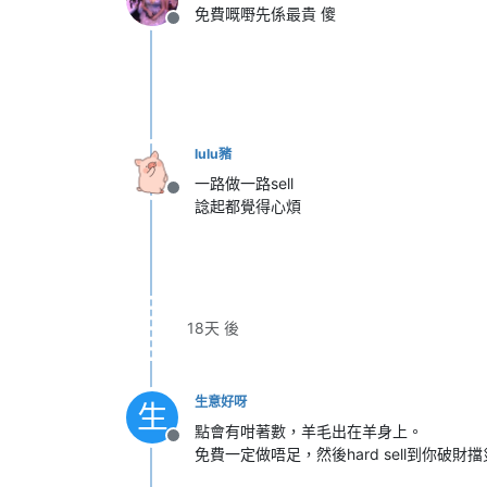
免費嘅嘢先係最貴 傻
離線
lulu豬
一路做一路sell
離線
諗起都覺得心煩
18天 後
生意好呀
生
點會有咁著數，羊毛出在羊身上。
離線
免費一定做唔足，然後hard sell到你破財