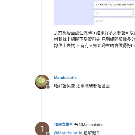
之前想瘦面諗住做hifu 結果好多人都話可
咁我就上網睇下啲資料先 見到呢間都幾多分
諗住上去試下 有冇人知呢啲會唔會做得好he
Matchalattle
唔好話免費 太平嘅我都唔會去
離線
15歲女學生
@Matchalattle
1
@
Matchalattle
點解嘅？