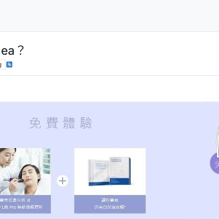
ea？
g