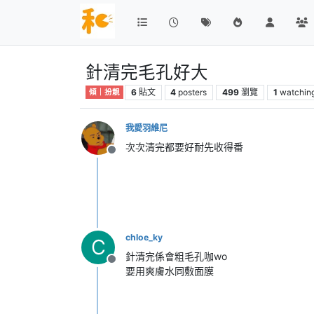
針清完毛孔好大
6
貼文
4
posters
499
瀏覽
1
watchin
傾｜扮靚
我愛羽維尼
次次清完都要好耐先收得番
離線
chloe_ky
C
針清完係會粗毛孔咖wo
離線
要用爽膚水同敷面膜