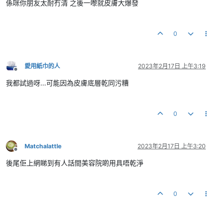
係咪你朋友太耐冇清 之後一嚟就皮膚大爆發
0
愛用紙巾的人
2023年2月17日 上午3:19
離線
我都試過呀...可能因為皮膚底層乾同污糟
0
Matchalattle
2023年2月17日 上午3:20
離線
後尾佢上網睇到有人話間美容院啲用具唔乾淨
0