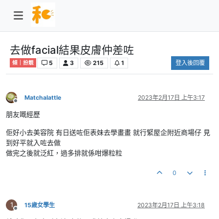
去做facial結果皮膚仲差咗
5
3
215
1
登入後回覆
傾｜扮靚
Matchalattle
2023年2月17日 上午3:17
離線
朋友嘅經歷
佢好小去美容院 有日送咗佢表妹去學畫畫 就行緊屋企附近商場仔 見
到好平就入咗去做
做完之後就泛紅，過多排就係咁爆粒粒
0
1
15歲女學生
2023年2月17日 上午3:18
離線