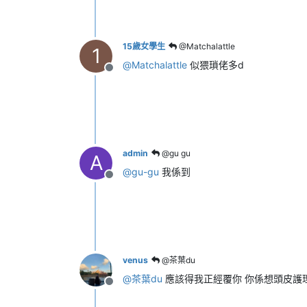
15歲女學生
@Matchalattle
1
@
Matchalattle
似猥瑣佬多d
離線
admin
@gu gu
A
@
gu-gu
我係到
離線
venus
@茶葉du
@
茶葉du
應該得我正經覆你 你係想頭皮護理
離線