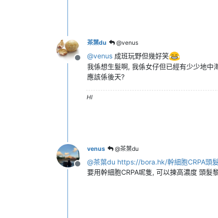
茶葉du
@venus
@
venus
成班玩野但幾好笑
離線
我係想生髮啊, 我係女仔但已經有少少地中海
應該係後天?
HI
venus
@茶葉du
@
茶葉du
https://bora.hk/幹細胞CRP
離線
要用幹細胞CRPA呢隻, 可以揀高濃度 頭