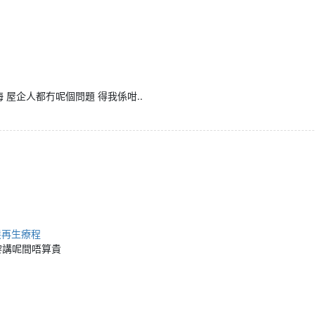
 屋企人都冇呢個問題 得我係咁..
A頭髮再生療程
髮黎講呢間唔算貴