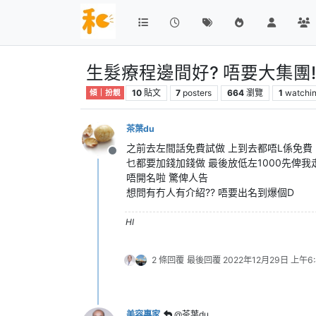
生髮療程邊間好? 唔要大集團!
10
貼文
7
posters
664
瀏覽
1
watchi
傾｜扮靚
茶葉du
之前去左間話免費試做 上到去都唔L係免費
離線
乜都要加錢加錢做 最後放低左1000先俾我
唔開名啦 驚俾人告
想問有冇人有介紹?? 唔要出名到爆個D
HI
2 條回覆
最後回覆
2022年12月29日 上午6:
美容專家
@茶葉du