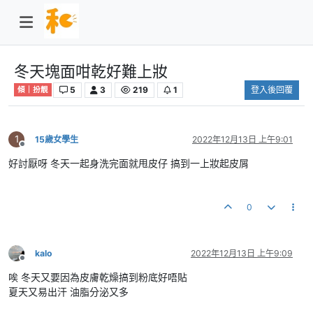
冬天塊面咁乾好難上妝
5
3
219
1
登入後回覆
傾｜扮靚
1
15歲女學生
2022年12月13日 上午9:01
離線
好討厭呀 冬天一起身洗完面就甩皮仔 搞到一上妝起皮屑
0
kalo
2022年12月13日 上午9:09
離線
唉 冬天又要因為皮膚乾燥搞到粉底好唔貼
夏天又易出汗 油脂分泌又多