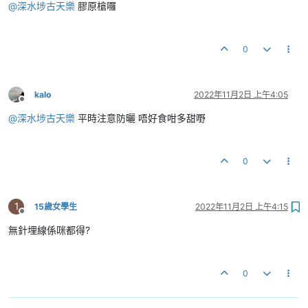
@
深水埗古天樂
膠原槍囉
0
kalo
2022年11月2日 上午4:05
離線
@
深水埗古天樂
平時注意防曬 唔好食咁多甜嘢
0
1
15歲女學生
2022年11月2日 上午4:15
離線
無針埋線係咪都得?
0