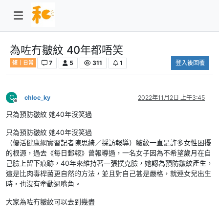
為咗冇皺紋 40年都唔笑
7
5
311
1
登入後回覆
傾｜日常
C
chloe_ky
2022年11月2日 上午3:45
離線
只為預防皺紋 她40年沒笑過
只為預防皺紋 她40年沒笑過
（優活健康網實習記者陳思綺／採訪報導）皺紋一直是許多女性困擾
的根源，過去《每日郵報》曾報導過，一名女子因為不希望歲月在自
己臉上留下痕跡，40年來維持著一張撲克臉，她認為預防皺紋產生，
這是比肉毒桿菌更自然的方法，並且對自己甚是嚴格，就連女兒出生
時，也沒有牽動過嘴角。
大家為咗冇皺紋可以去到幾盡