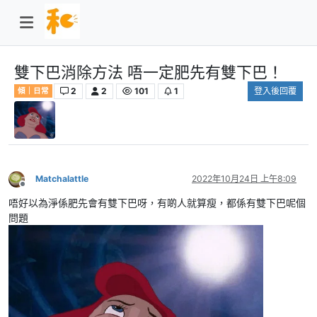
雙下巴消除方法 唔一定肥先有雙下巴！
2
2
101
1
登入後回覆
傾｜日常
Matchalattle
2022年10月24日 上午8:09
離線
唔好以為淨係肥先會有雙下巴呀，有啲人就算瘦，都係有雙下巴呢個
問題