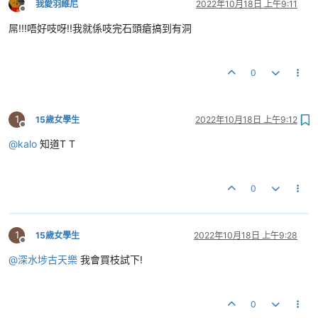
我愛羽維尼
2022年10月18日 上午9:11
離線
屌!!!唔好吱呀!!我就係吱完石頭瘡搞到有洞
0
1
15歲女學生
2022年10月18日 上午9:12
離線
@
kalo
知道T T
0
1
15歲女學生
2022年10月18日 上午9:28
離線
@
深水埗古天樂
我會買枝試下!
0