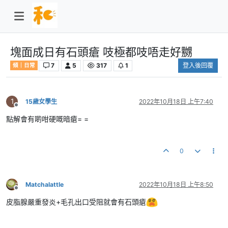
塊面成日有石頭瘡 吱極都吱唔走好嬲
7
5
317
1
登入後回覆
傾｜日常
1
15歲女學生
2022年10月18日 上午7:40
離線
點解會有啲咁硬嘅暗瘡= =
0
Matchalattle
2022年10月18日 上午8:50
離線
皮脂腺嚴重發炎+毛孔出口受阻就會有石頭瘡