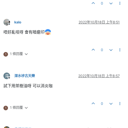
0
kalo
2022年10月18日 上午8:51
離線
唔好亂吱呀 會有暗瘡印
0
1 條回覆
1
深
深水埗古天樂
2022年10月18日 上午8:57
離線
試下用茶樹油呀 可以消炎咖
0
1 條回覆
1