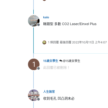
kalo
睇類型 多數 CO2 Laser/Einxel Plus
離線
1 條回覆
最後回覆
2022年10月11日 上午4:07
15歲女學生
@15歲女學生
1
此回覆已被刪除！
離線
人生無常
收到毛孔 凹凸洞未必
離線