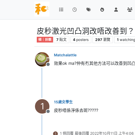
皮秒激光凹凸洞改唔改善到？
7
貼文
4
posters
297
瀏覽
1
watchin
傾｜扮靚
Matchalattle
效果ok ma?仲有冇其他方法可以改善到凹
離線
15歲女學生
1
皮秒唔係淨係去斑?????
離線
1 條回覆
最後回覆
2022年10月11日 上午4:06
1