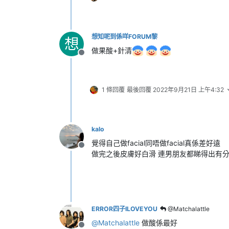
想知呢到係咩FORUM黎
想
做果酸+針清
離線
1 條回覆
最後回覆
2022年9月21日 上午4:32
kalo
覺得自己做facial同唔做facial真係差好遠
離線
做完之後皮膚好白滑 連男朋友都睇得出有
ERROR四子ILOVEYOU
@Matchalattle
@
Matchalattle
做酸係最好