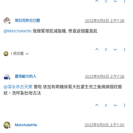
0
明日花昨日已開
2022年9月9日 上午7:28
離線
@
Matchalattle
我做緊增肌減脂機, 修直返個腹直肌
0
1 條回覆
愛用紙巾的人
2022年9月9日 上午7:28
離線
@
深水埗古天樂
傻啦 依加有啲機係幫大肚婆生完之後搞搞個妊娠
紋，洗咩紮肚咁古法
0
Matchalattle
2022年9月9日 上午7:30
離線