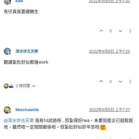
kalo
2022年9月9日 上午7:20
離線
有仔真係要襯嫩生
0
深
深水埗古天樂
2022年9月9日 上午7:25
離線
聽講紮肚好似都幾work
0
2 條回覆
Matchalattle
2022年9月9日 上午7:27
離線
@
深水埗古天樂
我有fd試過呀...但紮得好hea，未番到屋企已經鬆鬆
地，雖然唔一定間間都係咁，但紮肚好似好辛苦咁