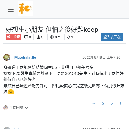
好想生小朋友 但怕之後好難keep
8
5
371
1
登入後回覆
傾｜扮靚
Matchalattle
2022年9月9日 上午7:20
離線
身邊啲朋友都開始結婚同生bb，覺得自己都差唔多
諗諗下20幾生真係要計劃下，唔想30幾40先生，到時個小朋友仲好
細個自己已經好老
雖然自己嘅經濟能力許可，但比較擔心生完之後走晒樣，特別係妊娠
紋
0
1 條回覆