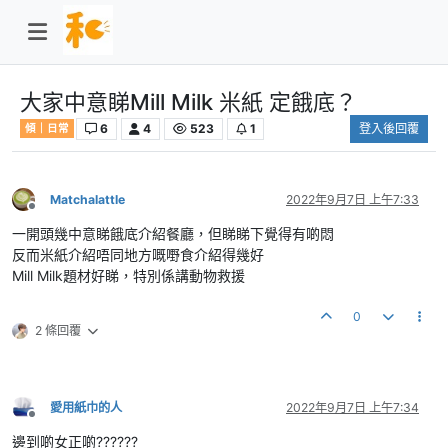
大家中意睇Mill Milk 米紙 定餓底？
6
4
523
1
登入後回覆
傾｜日常
Matchalattle
2022年9月7日 上午7:33
離線
一開頭幾中意睇餓底介紹餐廳，但睇睇下覺得有啲悶
反而米紙介紹唔同地方嘅嘢食介紹得幾好
Mill Milk題材好睇，特別係講動物救援
0
2 條回覆
愛用紙巾的人
2022年9月7日 上午7:34
離線
邊到啲女正啲??????