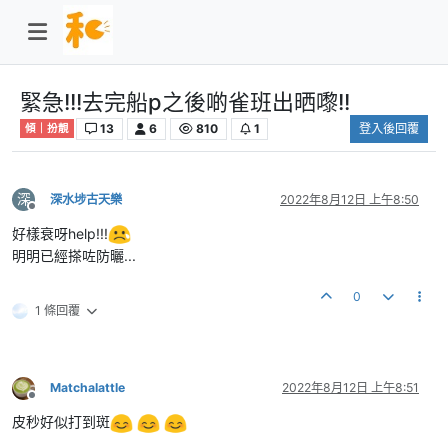
緊急!!!去完船p之後啲雀班出晒嚟!!
13
6
810
1
登入後回覆
傾｜扮靚
深
深水埗古天樂
2022年8月12日 上午8:50
離線
好樣衰呀help!!!
明明已經搽咗防曬...
0
1 條回覆
Matchalattle
2022年8月12日 上午8:51
離線
皮秒好似打到斑