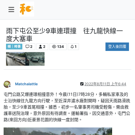
雨下屯公至少9車連環撞 往九龍快線一
度大塞車
2
2
134
1
登入後回覆
傾｜時事
Matchalattle
2022年8月11日 上午6:44
離線
屯門公路又爆連環相撞意外！今晨(11日)7時28分，多輛私家車及的
士沿快線往九龍方向行駛，至近深井濾水廠對開時，疑因天雨路滑跣
胎，至少9車首尾相撞。據悉，初步一名肇事男司機受輕傷，需由救
護車送院治理，意外原因有待調查。運輸署指，因交通意外，屯門公
路(來回方向)近豪景花園的快線一度封閉。