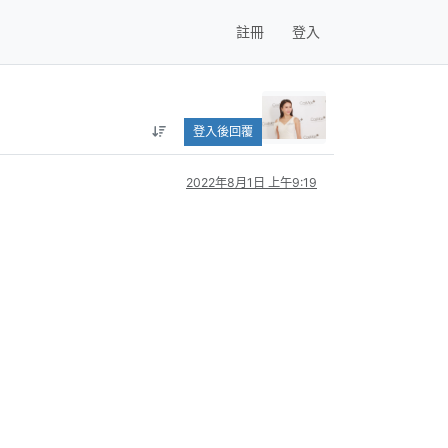
註冊
登入
登入後回覆
2022年8月1日 上午9:19