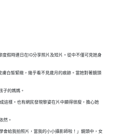
黎度假時連日在IG分享照片及短片。從中不僅可見她身
，皮膚白皙緊緻，幾乎看不見歲月的痕跡。當她對著鏡頭
孩子的媽媽。
美成這樣。也有網民發現黎姿在片中顯得很瘦，擔心她
依然。
學會給我拍照片，當我的小小攝影師啦！」鏡頭中，女