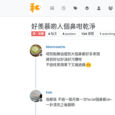
好羨慕啲人個鼻咁乾淨
4
貼文
4
posters
134
瀏覽
1
watchin
傾｜扮靚
Matchalattle
唔知點解由細到大個鼻都好多黑頭
離線
搞到好似好油好污糟咁
不過吱黑頭果下又幾過癮
kalo
我都係 不過一個月做一次facial個鼻都ok~
離線
一針清完之後靚晒