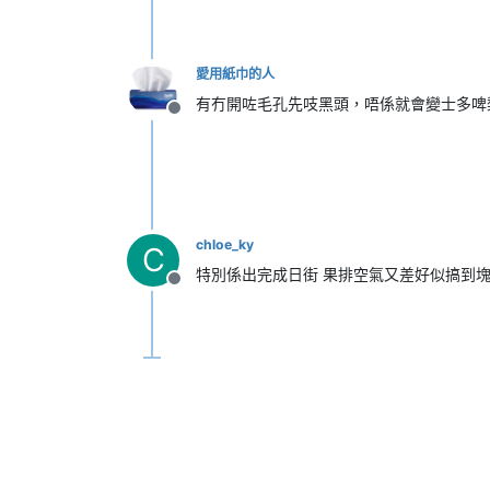
愛用紙巾的人
有冇開咗毛孔先吱黑頭，唔係就會變士多
離線
chloe_ky
C
特別係出完成日街 果排空氣又差好似搞到
離線