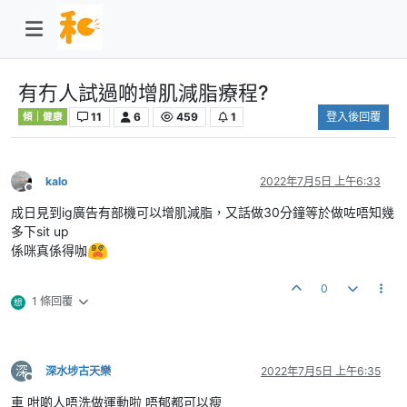
有冇人試過啲增肌減脂療程?
11
6
459
1
登入後回覆
傾｜健康
kalo
2022年7月5日 上午6:33
離線
成日見到ig廣告有部機可以增肌減脂，又話做30分鐘等於做咗唔知幾
多下sit up
係咪真係得咖
0
1 條回覆
想
深
深水埗古天樂
2022年7月5日 上午6:35
離線
車 咁啲人唔洗做運動啦 唔郁都可以瘦