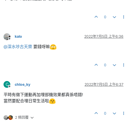
0
kalo
2022年7月5日 上午6:36
離線
@
深水埗古天樂
要錢呀嘛
0
C
chloe_ky
2022年7月5日 上午6:37
離線
平時有做下運動再加埋部機效果都真係唔錯!
當然要配合埋日常生活啦
0
2 條回覆