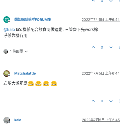
0
想
想知呢到係咩FORUM黎
2022年7月5日 上午6:44
離線
@
kalo
呢d機係配合飲食同做運動, 三管齊下先work嫁
淨係靠機冇用
0
1 條回覆
Matchalattle
2022年7月5日 上午6:44
離線
岩啲大懶肥婆
0
kalo
2022年7月5日 上午6:45
離線