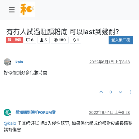
有冇人試過駐顏粉底 可以last到幾耐?
6
5
189
1
登入後回覆
傾｜扮靚
kalo
2022年6月1日 上午8:18
離線
好似慳到好多化妝時間
0
想
想知呢到係咩FORUM黎
2022年6月1日 上午8:28
離線
@
kalo
千其唔好試 呢d入侵性既野, 如果係化學成份都對皮膚長遠黎
講有傷害