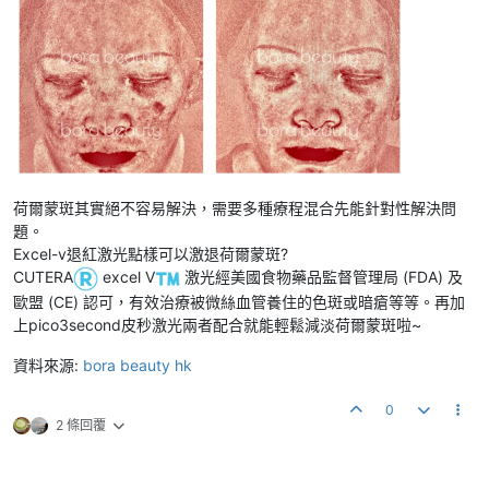
荷爾蒙斑其實絕不容易解決，需要多種療程混合先能針對性解決問
題。
Excel-v退紅激光點樣可以激退荷爾蒙斑?​
CUTERA
️ excel V
️ 激光經美國食物藥品監督管理局 (FDA) 及
歐盟 (CE) 認可，有效治療被微絲血管養住的色斑或暗瘡等等。再加
上pico3second皮秒激光兩者配合就能輕鬆減淡荷爾蒙斑啦~​
資料來源:
bora beauty hk
0
2 條回覆