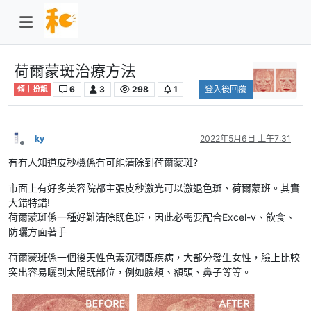
荷爾蒙斑治療方法​
6
3
298
1
登入後回覆
傾｜扮靚
ky
2022年5月6日 上午7:31
離線
有冇人知道皮秒機係冇可能清除到荷爾蒙斑?
市面上有好多美容院都主張皮秒激光可以激退色斑、荷爾蒙班。其實
大錯特錯!
荷爾蒙斑係一種好難清除既色班，因此必需要配合Excel-v、飲食、
防曬方面著手
荷爾蒙斑係一個後天性色素沉積既疾病，大部分發生女性，臉上比較
突出容易曬到太陽既部位，例如臉頰、額頭、鼻子等等。