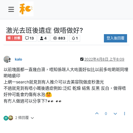
激光去班後遺症 做唔做好?
13
4
883
1
登入後回覆
傾｜扮靚
kalo
2022年4月8日 上午8:09
離線
以前塊面都一直幾白滑，唔知係咪人大咗面好似比以前多咗啲斑同埋
啲暗瘡印
上網一search就見到有人推介可以去美容院做皮秒激光
不過就見到有唔小嘅後遺症例如:泛紅 乾燥 結焦 反黑 反白，做得唔
好仲可能會灼傷有水泡
有冇人做過可以分享下?
0
2 條回覆
想