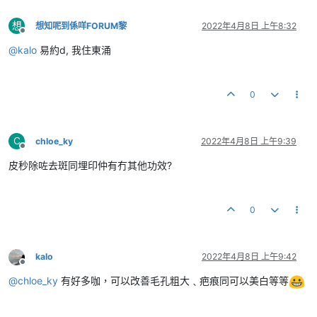
想
想知呢到係咩FORUM黎
2022年4月8日 上午8:32
離線
@
kalo
易約d, 我住東涌
0
C
chloe_ky
2022年4月8日 上午9:39
離線
皮秒除咗去斑同埋印仲有冇其他功效?
0
kalo
2022年4月8日 上午9:42
離線
@
chloe_ky
有好多咖，可以改善毛孔粗大﹑疤痕同可以美白等等