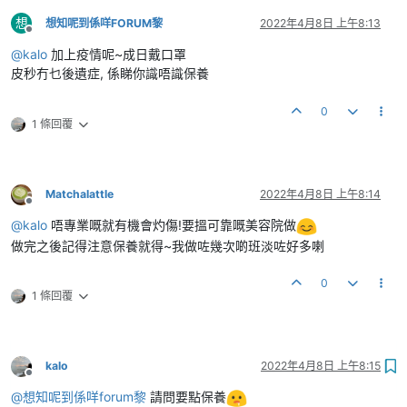
想
想知呢到係咩FORUM黎
2022年4月8日 上午8:13
離線
@
kalo
加上疫情呢~成日戴口罩
皮秒冇乜後遺症, 係睇你識唔識保養
0
1 條回覆
Matchalattle
2022年4月8日 上午8:14
離線
@
kalo
唔專業嘅就有機會灼傷!要搵可靠嘅美容院做
做完之後記得注意保養就得~我做咗幾次啲班淡咗好多喇
0
1 條回覆
kalo
2022年4月8日 上午8:15
離線
@
想知呢到係咩forum黎
請問要點保養