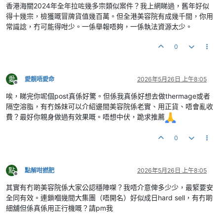
香港海關2024年全年拉咗幾多宗類似案件？我上網睇過，舊年好似
得十幾宗，檢獲嘅冒牌貨值幾百萬。但全港美容院有成幾千間，你用
常識諗，冇可能得咁少。一係舉報唔夠，一係執法資源太少。
0
愛
愛靚唔愛命
2026年5月26日 上午8:05
離線
唉，睇完你呢個post真係好驚。但係我真係好想去做thermage或者
隔空溶脂，有冇姊妹可以介紹邊間美容院係老實、用正貨、唔會亂收
費？最好你親身做過有效果嘅。唔想中伏，跪求推薦
0
點
點解咁撚肥
2026年5月26日 上午8:05
離線
其實有冇啲美容院係大家公認穩陣㗎？我唔介意俾多少少，最緊要安
全同有效。連鎖嗰幾間大集團（唔開名）好似成日hard sell，有冇啲
細舖但係真係用正行機嘅？請pm我