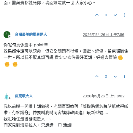
面，醫藥費都蝕死你，塊面爛咗就一世 大家小心。
0
台
台灣最美的風景是人
2026年5月26日 上午7:56
離線
你呢句真係最中 point!!!!
效果都仲話可以認命，但安全問題冇得傾。漏電、燒傷、留疤呢啲係
一世。所以我不厭其煩再講 貴少少去信譽好嘅舖，好過去冒險
0
皮克敏大人
2026年5月26日 上午8:02
離線
我以前喺一間樓上舖做過，老闆直頭教落「部機貼個名牌貼紙就得㗎
啦，冇客識分」仲要叫我哋同客講係韓國進口最新型號....
我忍唔住最後辭職走人~ ~
而家見到海關拉人，只想講一句 活該!!