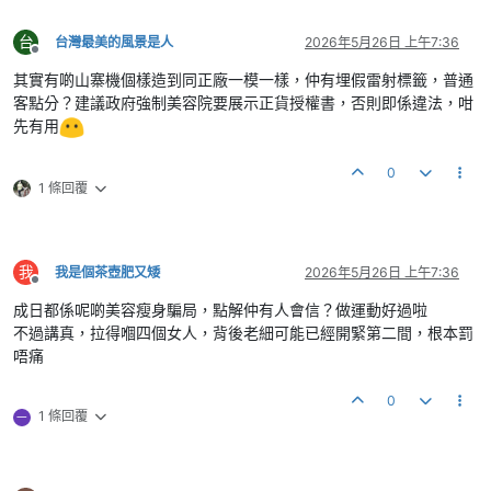
台
台灣最美的風景是人
2026年5月26日 上午7:36
離線
其實有啲山寨機個樣造到同正廠一模一樣，仲有埋假雷射標籤，普通
客點分？建議政府強制美容院要展示正貨授權書，否則即係違法，咁
先有用
0
1 條回覆
我
我是個茶壺肥又矮
2026年5月26日 上午7:36
離線
成日都係呢啲美容瘦身騙局，點解仲有人會信？做運動好過啦
不過講真，拉得嗰四個女人，背後老細可能已經開緊第二間，根本罰
唔痛
0
1 條回覆
一