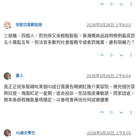
0
安妮亞喜歡這個
2026年5月26日 上午8:03
離線
三部機、四個人，罰完咪又係輕輕鬆鬆。香港嘅商品說明條例最高罰
五十萬監五年，但法官多數判社會服務令或者罰幾萬，邊有阻嚇力？
0
寡人
2026年5月26日 上午8:04
離線
我正正就係幫襯咗某個IG成日賣廣告嘅網紅推介美容院，做完個仿冒
熱拉提，塊面紅足一星期。返去投訴，佢話我皮膚敏感。而家諗返，
根本係部假機能量唔穩定。以後唔會再信任何試做優惠
0
1
15歲女學生
2026年5月26日 上午8:05
離線