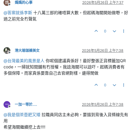
媽
媽媽的心事
2026年5月26日 上午7:37
離線
@
答案就係李斯
十八萬三部的確唔算大數，但起碼海關開始做嘢，好
過之前完全冇聲氣
0
港大瑜珈褲美女
2026年5月26日 上午7:38
離線
@
台灣最美的風景是人
你呢個建議真係好！最好整張正貨標籤加QR
code，一掃就知間舖有冇授權。我諗海關可以諗吓，起碼消費者有
多個保障。而家真係要靠自己去官網對樣，邊得閒做
0
一
一加一等於....
2026年5月26日 上午7:38
離線
@
我是個茶壺肥又矮
拉職員同店主未必夠，要搵到背後入貨條線先有
用
希望海關繼續挖上去!!!!