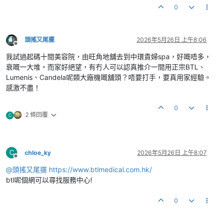
0
頭搖又尾擺
2026年5月26日 上午8:06
離線
我試過起碼十間美容院，由旺角地舖去到中環貴婦spa，好嘅唔多，
衰嘅一大堆。而家好絕望，有冇人可以認真推介一間用正宗BTL、
Lumenis、Candela呢類大廠機嘅舖頭？唔要打手，要真用家經驗。
感激不盡！
0
2 條回覆
C
C
chloe_ky
2026年5月26日 上午8:07
離線
@
頭搖又尾擺
https://www.btlmedical.com.hk/
btl呢個網可以尋找服務中心!
0