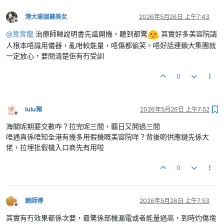
港大瑜珈褲美女
2026年5月26日 上午7:43
離線
@
背背龍
治療師睇說明書先識開機，聽到都驚
其實好多美容院請
人根本唔識用儀器，亂咁較能量，唔傷都偷笑。唔好話連鎖大集團就
一定放心，要問清楚佢有冇受訓
0
lulu豬
2026年5月26日 上午7:52
離線
海關呢期要交數咋？拉完呢三間，聽日又開過三間
唔通真係唔知全港有幾多用假機嘅美容院咩？背後啲供應鏈先係大
佬，拉埋批假機入口商先有用啦
0
鮑師傅
2026年5月26日 上午7:53
離線
其實有冇效果都係次要，最驚係部機漏電或者能量過高，到時灼傷塊