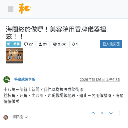
海關終於做嘢！美容院用冒牌儀器搵
笨！！
27
21
2.0k
1
登入後回覆
傾｜時事
答
答案就係李斯
2026年5月26日 上午7:35
離線
十八萬三部就上新聞？我仲以為拉咗成條街添
荔枝角、旺角、尖沙咀，呢啲戰場級地段，邊止三間用假機呀，海關
慢慢做啦
0
1 條回覆
媽