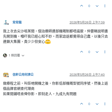
0
背背龍
2026年5月26日 上午7:39
離線
我上次去尖沙咀某間，個治療師連部機嘅制都唔識撳，仲要睇說明書
先開到機，嗰吓我已經心知不妙。而家諗返都覺得自己蠢，以後只去
連鎖大集團，貴少少但安心
0
1 條回覆
信軒公用何濟公
2026年5月26日 上午7:40
離線
做療程之前，叫佢哋開機之後，你影低部機嘅型號同序號，然後上返
個品牌官網查代理商
如果間鋪唔肯俾你影，即刻走人，九成九有問題
0