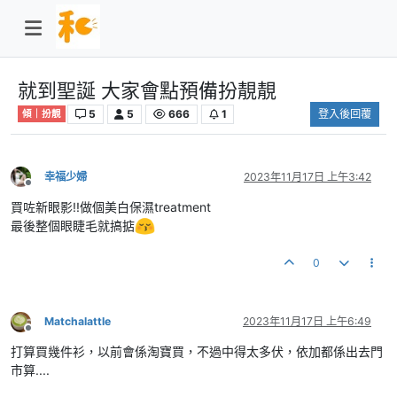
就到聖誕 大家會點預備扮靚靚
5
5
666
1
登入後回覆
傾｜扮靚
幸福少婦
2023年11月17日 上午3:42
離線
買咗新眼影!!做個美白保濕treatment
最後整個眼睫毛就搞掂
0
Matchalattle
2023年11月17日 上午6:49
離線
打算買幾件衫，以前會係淘寶買，不過中得太多伏，依加都係出去門
市算....