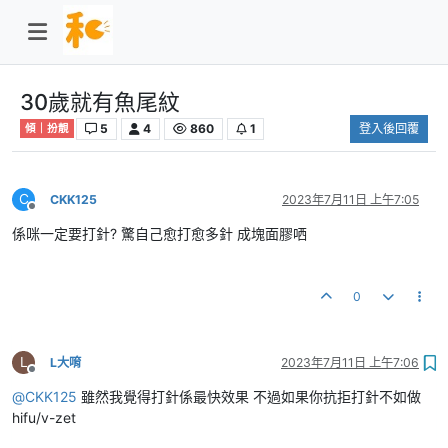
30歲就有魚尾紋
5
4
860
1
登入後回覆
傾｜扮靚
C
CKK125
2023年7月11日 上午7:05
離線
係咪一定要打針? 驚自己愈打愈多針 成塊面膠哂
0
L
L大唷
2023年7月11日 上午7:06
離線
@
CKK125
雖然我覺得打針係最快效果 不過如果你抗拒打針不如做
hifu/v-zet