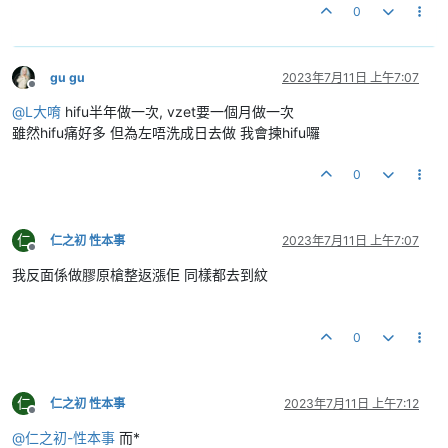
0
gu gu
2023年7月11日 上午7:07
離線
@
L大唷
hifu半年做一次, vzet要一個月做一次
雖然hifu痛好多 但為左唔洗成日去做 我會揀hifu囉
0
仁
仁之初 性本事
2023年7月11日 上午7:07
離線
我反面係做膠原槍整返漲佢 同樣都去到紋
0
仁
仁之初 性本事
2023年7月11日 上午7:12
離線
@
仁之初-性本事
而*