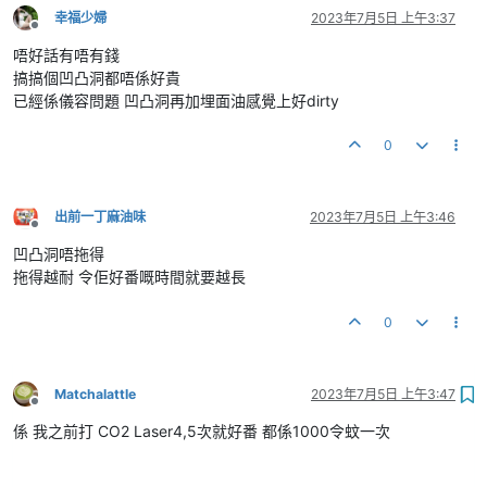
幸福少婦
2023年7月5日 上午3:37
離線
唔好話有唔有錢
搞搞個凹凸洞都唔係好貴
已經係儀容問題 凹凸洞再加埋面油感覺上好dirty
0
出前一丁麻油味
2023年7月5日 上午3:46
離線
凹凸洞唔拖得
拖得越耐 令佢好番嘅時間就要越長
0
Matchalattle
2023年7月5日 上午3:47
離線
係 我之前打 CO2 Laser4,5次就好番 都係1000令蚊一次