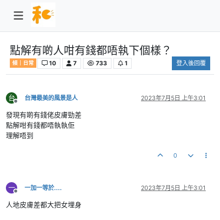
點解有啲人咁有錢都唔執下個樣？
10
7
733
1
登入後回覆
傾｜日常
台
台灣最美的風景是人
2023年7月5日 上午3:01
離線
發現有啲有錢佬皮膚勁差
點解咁有錢都唔執執佢
理解唔到
0
一
一加一等於....
2023年7月5日 上午3:01
離線
人地皮膚差都大把女埋身