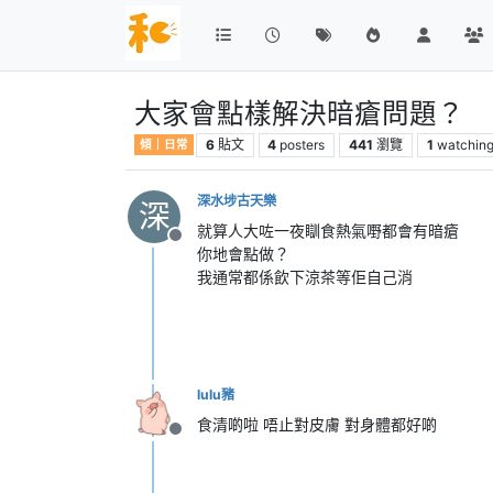
大家會點樣解決暗瘡問題？
6
貼文
4
posters
441
瀏覽
1
watchin
傾｜日常
深水埗古天樂
深
就算人大咗一夜瞓食熱氣嘢都會有暗瘡
離線
你地會點做？
我通常都係飲下涼茶等佢自己消
lulu豬
食清啲啦 唔止對皮膚 對身體都好啲
離線