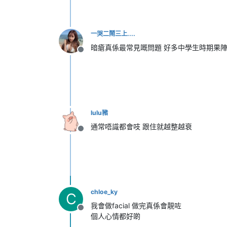
一哭二鬧三上....
暗瘡真係最常見嘅問題 好多中學生時期果
離線
lulu豬
通常唔識都會吱 跟住就越整越衰
離線
chloe_ky
C
我會做facial 做完真係會靚咗
離線
個人心情都好啲