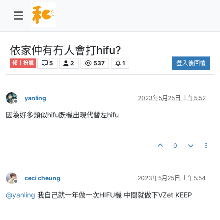
依家仲有冇人會打hifu?
5
2
537
1
登入後回覆
傾｜扮靚
yanling
2023年5月25日 上午5:52
離線
因為好多類似hifu既機出現代替左hifu
0
ceci cheung
2023年5月25日 上午5:54
離線
@
yanling
我自己就一年做一次HIFU機 中間就做下VZet KEEP