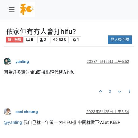
依家仲有冇人會打hifu?
5
2
533
1
登入後回覆
傾｜扮靚
yanling
2023年5月25日 上午5:52
離線
因為好多類似hifu既機出現代替左hifu
0
ceci cheung
2023年5月25日 上午5:54
離線
@
yanling
我自己就一年做一次HIFU機 中間就做下VZet KEEP