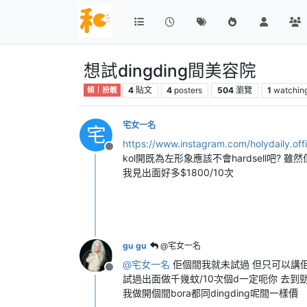
想試dingding間美容院
4
貼文
4
posters
504
瀏覽
1
watchin
傾｜扮靚
宅女一名
宅
https://www.instagram.com/holydaily.offi
離線
kol開既為左形象應該不會hardsell吧? 
我見出面好多$1800/10次
gu gu
@宅女一名
@
宅女一名
佢個間我就未試過 但只可以講
離線
試過出面做千幾蚊/10次個d一定呃你 去到勁se
我做開個間bora都同dingding呢間一樣價