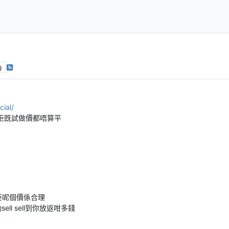
g
cial/
雖然佢既試做價都唔算平
佢呢個價係合理
ll sell到你放返咁多錢