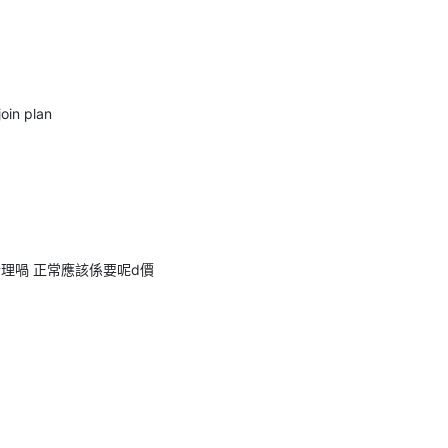
n plan
et得合理喎 正常應該係要呢d價