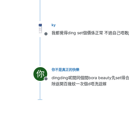
ky
我都覺得ding set個價係正常 不過自己唔敢joi
離線
你不是真正的快樂
你
dingding呢間同個間bora beauty先s
離線
除返開百幾蚊一次個d唔洗諗嫁