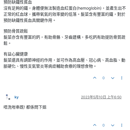
預防缺鐵性貧血
沒有足夠的鐵，身體便無法製造血紅蛋白(hemoglobin)，並產生出不
正常的紅血球，攜帶氧氣的效率變的低落。髮菜含有豐富的鐵，對於
預防缺鐵性貧血具關鍵作用。
預防骨質疏鬆
髮菜亦含有豐富的鈣，有助骨骼、牙齒建構，多吃鈣有助提防骨質疏
鬆。
有益心臟健康
髮菜還具有調節神經的作用，並可作為高血壓、冠心病、高血脂、動
脈硬化、慢性支氣管炎等病症輔助食療的理想食物。
0
ky
2023年5月10日 上午6:50
離線
唔洗咁串既! 都係問下姐
0