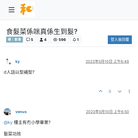
食髮菜係咪真係生到髮?
5
4
596
1
登入後回覆
傾｜飲食
ky
2023年5月10日 上午6:49
離線
d人話以型補型?
0
venus
2023年5月10日 上午6:50
離線
@
ky
樓主有冇小學畢業?
髮菜功效