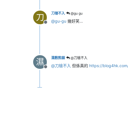
刀槍不入
@gu gu
刀
@
gu-gu
幾好笑...
離線
濕敷熊貓
@刀槍不入
濕
@
刀槍不入
但係真的
https://blog4hk.
離線