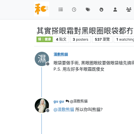
其實搽眼霜對黑眼圈眼袋都冇乜
4
貼文
3
posters
537
瀏覽
1
watchin
傾｜健康
濕敷熊貓
濕
眼袋要做手術, 黑眼圈眼紋要做眼袋槍先搞得掂
離線
P.S. 用左好多年眼霜既傻女
gu gu
@濕敷熊貓
@
濕敷熊貓
所以你叫熊貓?
離線