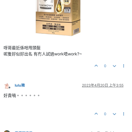
呀哥最近係咁甩頭髮
呢隻好似好出名 有冇人試過work唔work?~
0
lulu豬
2023年4月20日 上午3:55
離線
好貴喎。。。。。。
0