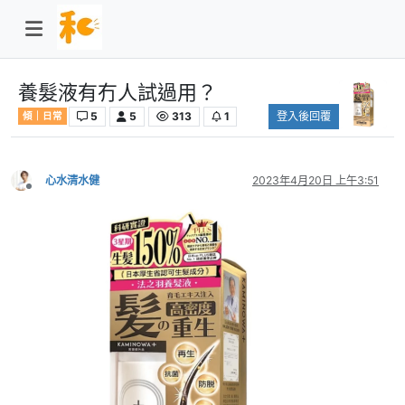
養髮液有冇人試過用？
5
5
313
1
登入後回覆
傾｜日常
心水清水健
2023年4月20日 上午3:51
離線