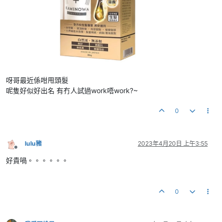
呀哥最近係咁甩頭髮
呢隻好似好出名 有冇人試過work唔work?~
0
lulu豬
2023年4月20日 上午3:55
離線
好貴喎。。。。。。
0