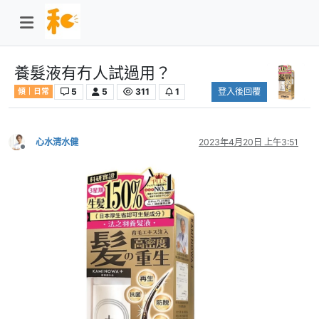
養髮液有冇人試過用？
5
5
311
1
登入後回覆
傾｜日常
心水清水健
2023年4月20日 上午3:51
離線