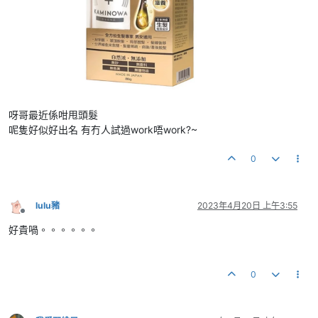
呀哥最近係咁甩頭髮
呢隻好似好出名 有冇人試過work唔work?~
0
lulu豬
2023年4月20日 上午3:55
離線
好貴喎。。。。。。
0