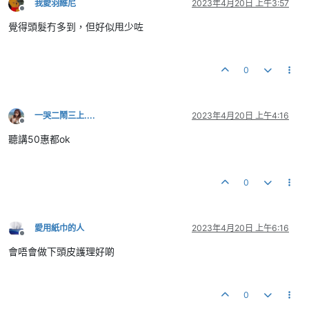
我愛羽維尼
2023年4月20日 上午3:57
離線
覺得頭髮冇多到，但好似甩少咗
0
一哭二鬧三上....
2023年4月20日 上午4:16
離線
聽講50惠都ok
0
愛用紙巾的人
2023年4月20日 上午6:16
離線
會唔會做下頭皮護理好啲
0