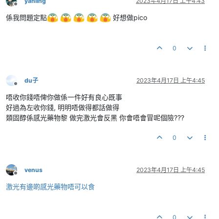
yanling
2023年4月17日 上午4:43
離線
係我問題定點
好想做pico
0
du子
2023年4月17日 上午4:45
離線
唔收你錢唔俾你做係一件好有良心既事
好過為左收你錢, 明明唔做得都話做得
類固醇係感光藥物黎 做完激光會反黑 你會唔會冒呢個險???
0
venus
2023年4月17日 上午4:45
離線
激光有邊啲感光藥物唔可以食
0