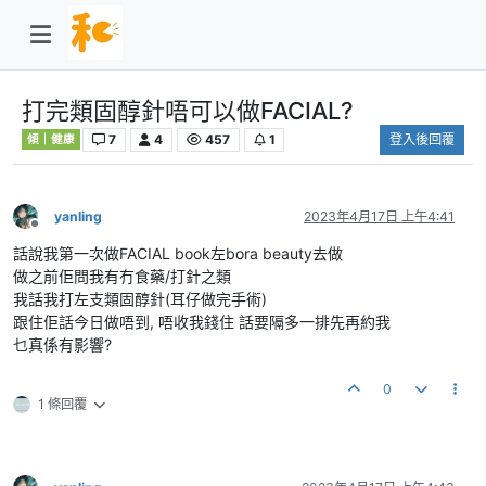
打完類固醇針唔可以做FACIAL?
7
4
457
1
登入後回覆
傾｜健康
yanling
2023年4月17日 上午4:41
離線
話說我第一次做FACIAL book左bora beauty去做
做之前佢問我有冇食藥/打針之類
我話我打左支類固醇針(耳仔做完手術)
跟住佢話今日做唔到, 唔收我錢住 話要隔多一排先再約我
乜真係有影響?
0
1 條回覆