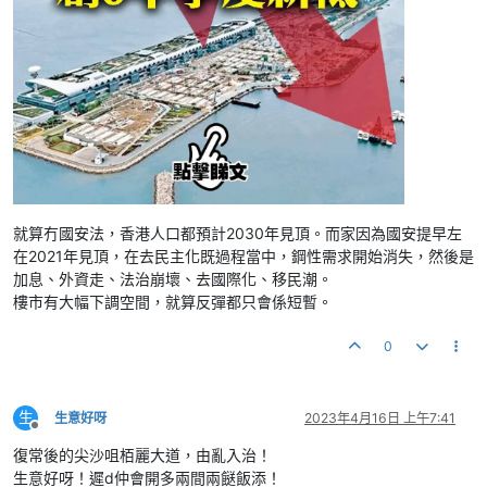
就算冇國安法，香港人口都預計2030年見頂。而家因為國安提早左
在2021年見頂，在去民主化既過程當中，鋼性需求開始消失，然後是
加息、外資走、法治崩壞、去國際化、移民潮。
樓市有大幅下調空間，就算反彈都只會係短暫。
0
生
生意好呀
2023年4月16日 上午7:41
離線
復常後的尖沙咀栢麗大道，由亂入治！
生意好呀！遲d仲會開多兩間兩餸飯添！