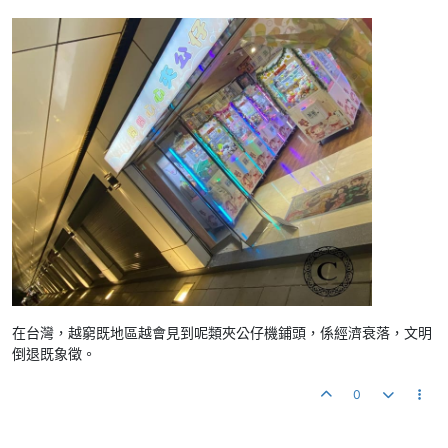
在台灣，越窮既地區越會見到呢類夾公仔機鋪頭，係經濟衰落，文明
倒退既象徵。
0