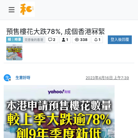
預售樓花大跌78%, 成個香港冧緊
2
1
338
1
登入後回覆
傾｜時事
完善後的香港
生
生意好呀
2023年4月16日 上午7:39
離線