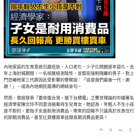
內地家庭的生育意欲日趨低迷，人口老化、少子化問題逐年惡化。去
年上海封城期間，一名核酸檢測陰性、並堅拒強制隔離的男子，對上
門恐嚇他家三代將因此受影響的警察說：「這是我們最後一代，謝
謝！」，成為內地網民瘋傳的網絡金句。
然而，曾經發表「要收復台灣，搶下台積電」之驚世理論的中國著名
經濟學家陳文玲不同意消極看待生兒育女，她認為，年輕人不生小孩
是不對的，更指子女是耐用消費品，帶來的回報不只遠高於衣食住行
的即期消費品，甚至比買樓買車這類長期消費品更高！
0