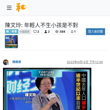
陳文玲: 年輕人不生小孩是不對
2
2
388
1
登入後回覆
傾｜時事
中國國情
陳佩君
2023年4月13日 下午12:36
離線