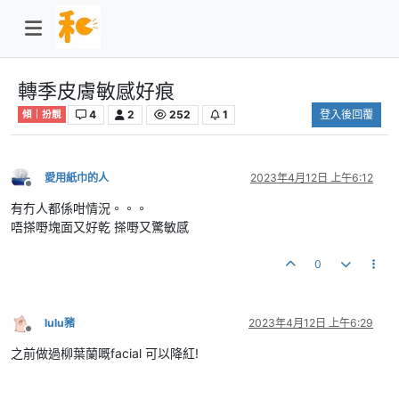
轉季皮膚敏感好痕
4
2
252
1
登入後回覆
傾｜扮靚
愛用紙巾的人
2023年4月12日 上午6:12
離線
有冇人都係咁情況。。。
唔搽嘢塊面又好乾 搽嘢又驚敏感
0
lulu豬
2023年4月12日 上午6:29
離線
之前做過柳葉蘭嘅facial 可以降紅!