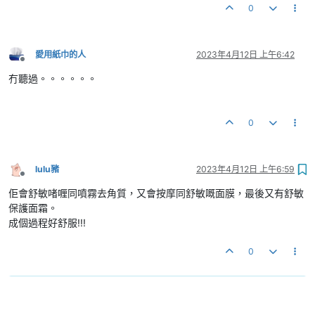
0
愛用紙巾的人
2023年4月12日 上午6:42
離線
冇聽過。。。。。。
0
lulu豬
2023年4月12日 上午6:59
離線
佢會舒敏啫喱同噴霧去角質，又會按摩同舒敏嘅面膜，最後又有舒敏
保護面霜。
成個過程好舒服!!!
0